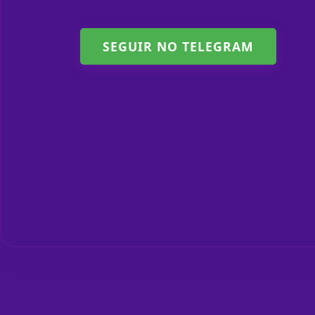
SEGUIR NO TELEGRAM