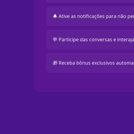
🔔 Ative as notificações para não p
💬 Participe das conversas e interaj
🎁 Receba bônus exclusivos autom