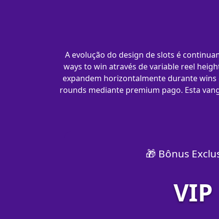
A evolução do design de slots é contin
ways to win através de variable reel heigh
expandem horizontalmente durante wins c
rounds mediante premium pago. Esta vangu
🎁 Bônus Exclu
VIP