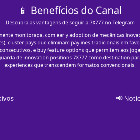
📱 Benefícios do Canal
Descubra as vantagens de seguir a 7X777 no Telegram
uamente monitorada, com early adoption de mecânicas ino
ts), cluster pays que eliminam paylines tradicionais em favo
onsecutivos, e buy feature options que permitem aos joga
arda de innovation positions 7X777 como destination pa
experiences que transcendem formatos convencionais.
sivos
📢 Notí