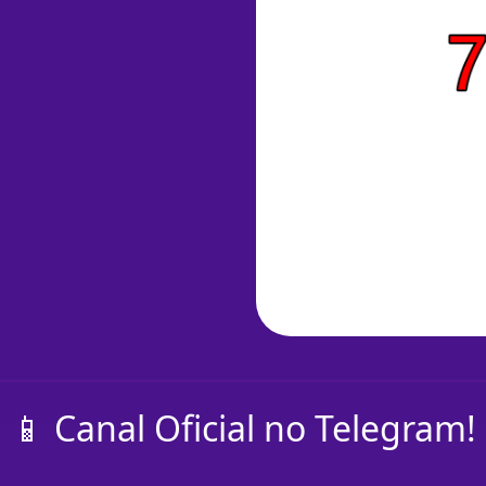
📱 Canal Oficial no Telegram!