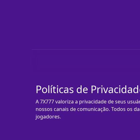
Políticas de Privacida
A 7X777 valoriza a privacidade de seus usu
nossos canais de comunicação. Todos os dad
jogadores.