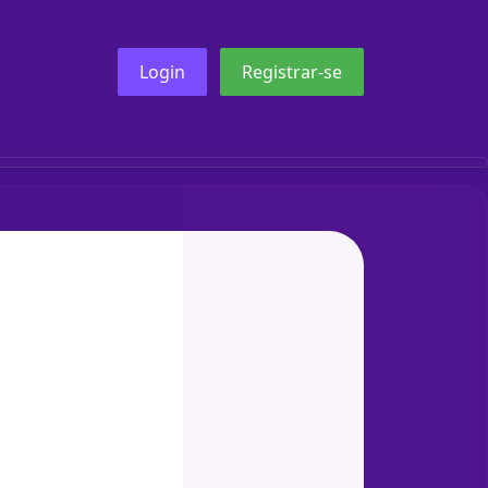
Login
Registrar-se