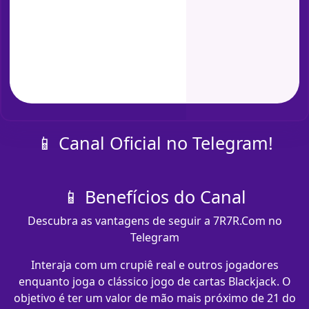
📱 Canal Oficial no Telegram!
📱 Benefícios do Canal
Descubra as vantagens de seguir a 7R7R.Com no
Telegram
Interaja com um crupiê real e outros jogadores
enquanto joga o clássico jogo de cartas Blackjack. O
objetivo é ter um valor de mão mais próximo de 21 do