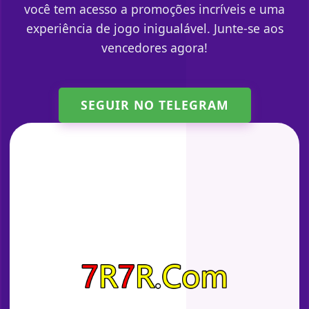
você tem acesso a promoções incríveis e uma
experiência de jogo inigualável. Junte-se aos
vencedores agora!
SEGUIR NO TELEGRAM