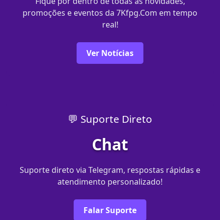
Fique por dentro de todas as novidades,
promoções e eventos da 7Kfpg.Com em tempo
real!
Ver Notícias
💬 Suporte Direto
Chat
Suporte direto via Telegram, respostas rápidas e
atendimento personalizado!
Falar Suporte