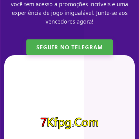
você tem acesso a promoções incríveis e uma
experiência de jogo inigualável. Junte-se aos
vencedores agora!
SEGUIR NO TELEGRAM