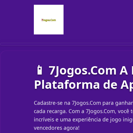
📱 7Jogos.Com A
Plataforma de A
Cadastre-se na 7Jogos.Com para ganhar
cada recarga. Com a 7Jogos.Com, você 
incríveis e uma experiência de jogo inig
vencedores agora!