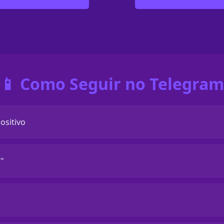
📱 Como Seguir no Telegram
ositivo
"