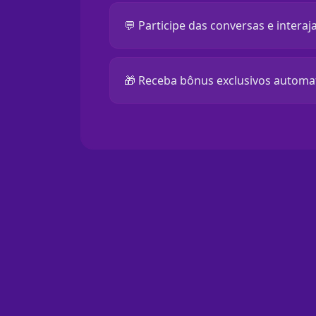
💬 Participe das conversas e interaj
🎁 Receba bônus exclusivos autom