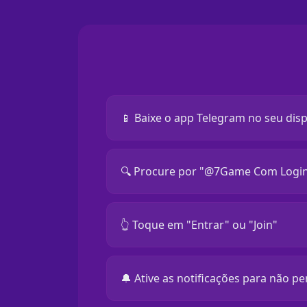
📱 Baixe o app Telegram no seu disp
🔍 Procure por "@7Game Com Login
👆 Toque em "Entrar" ou "Join"
🔔 Ative as notificações para não p