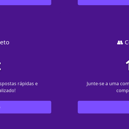
reto
👥 
t
espostas rápidas e
Junte-se a uma com
lizado!
compa
e