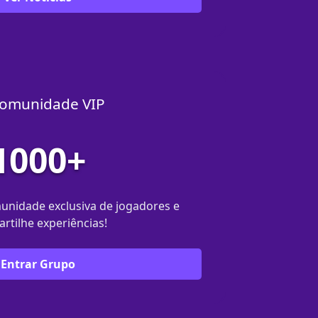
Comunidade VIP
1000+
unidade exclusiva de jogadores e
rtilhe experiências!
Entrar Grupo