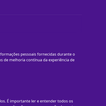
nformações pessoais fornecidas durante o
ns de melhoria contínua da experiência de
s. É importante ler e entender todos os