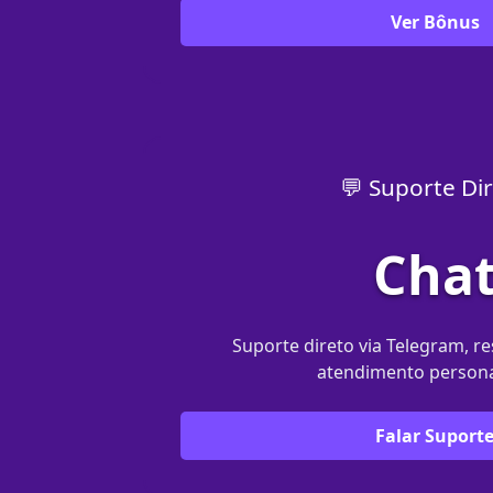
Ver Bônus
💬 Suporte Di
Cha
Suporte direto via Telegram, r
atendimento persona
Falar Suport