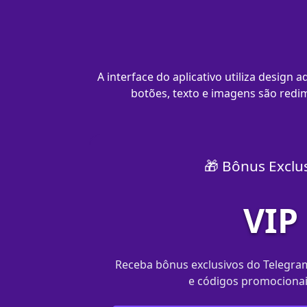
A interface do aplicativo utiliza desig
botões, texto e imagens são redi
🎁 Bônus Exclu
VIP
Receba bônus exclusivos do Telegra
e códigos promocionai