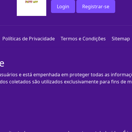
Login
Registrar-se
Políticas de Privacidade
Termos e Condições
Sitemap
de
 usuários e está empenhada em proteger todas as informaç
os coletados são utilizados exclusivamente para fins de m