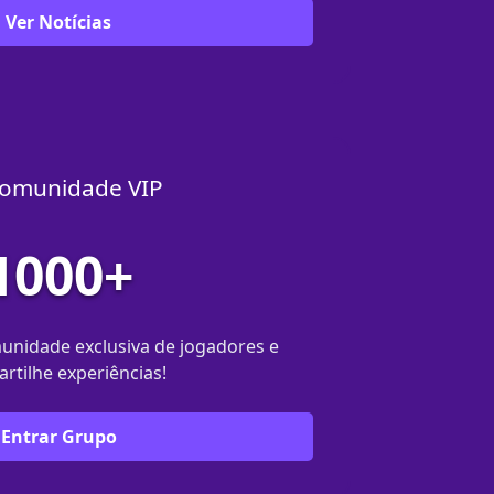
Ver Notícias
Comunidade VIP
1000+
unidade exclusiva de jogadores e
rtilhe experiências!
Entrar Grupo