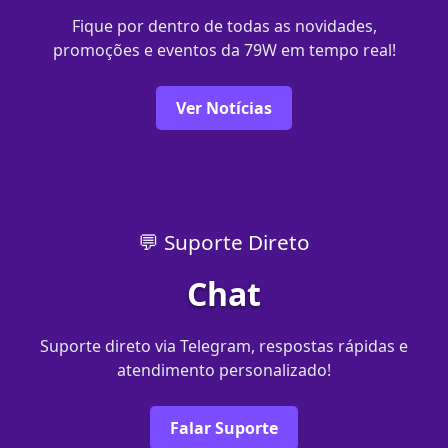
Fique por dentro de todas as novidades,
promoções e eventos da 79W em tempo real!
Ver Notícias
💬 Suporte Direto
Chat
Suporte direto via Telegram, respostas rápidas e
atendimento personalizado!
Falar Suporte