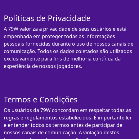
Políticas de Privacidade
A 79W valoriza a privacidade de seus usuários e está
empenhada em proteger todas as informações
pessoais fornecidas durante o uso de nossos canais de
comunicação. Todos os dados coletados são utilizados
exclusivamente para fins de melhoria contínua da
experiência de nossos jogadores.
Termos e Condições
Os usuários da 79W concordam em respeitar todas as
regras e regulamentos estabelecidos. É importante ler
e entender todos os termos antes de participar de
nossos canais de comunicação. A violação destes