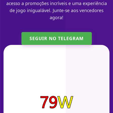
acesso a promoções incríveis e uma experiência
de jogo inigualável. Junte-se aos vencedores
agora!
SEGUIR NO TELEGRAM