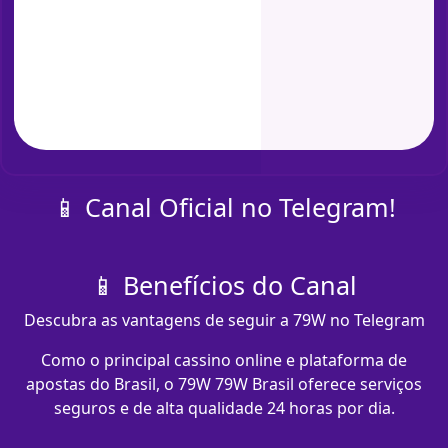
📱 Canal Oficial no Telegram!
📱 Benefícios do Canal
Descubra as vantagens de seguir a 79W no Telegram
Como o principal cassino online e plataforma de
apostas do Brasil, o 79W 79W Brasil oferece serviços
seguros e de alta qualidade 24 horas por dia.