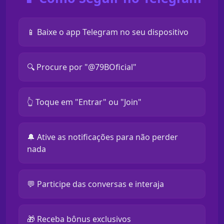
📱 Baixe o app Telegram no seu dispositivo
🔍 Procure por "@79BOficial"
👆 Toque em "Entrar" ou "Join"
🔔 Ative as notificações para não perder
nada
💬 Participe das conversas e interaja
🎁 Receba bônus exclusivos