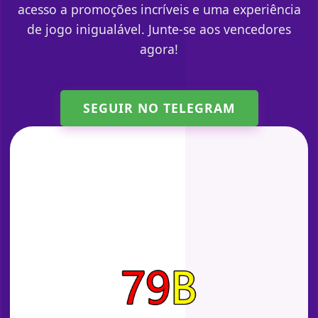
acesso a promoções incríveis e uma experiência
de jogo inigualável. Junte-se aos vencedores
agora!
SEGUIR NO TELEGRAM