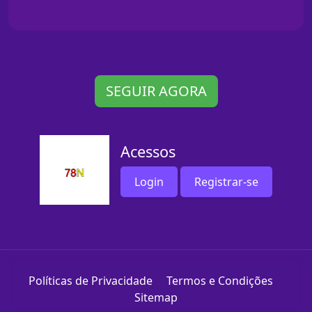
SEGUIR AGORA
Acessos
Login
Registrar-se
Políticas de Privacidade
Termos e Condições
Sitemap