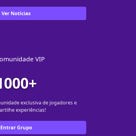
Ver Notícias
Comunidade VIP
1000+
unidade exclusiva de jogadores e
rtilhe experiências!
Entrar Grupo