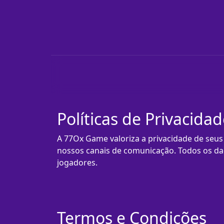
Políticas de Privacida
A 77Ox Game valoriza a privacidade de seu
nossos canais de comunicação. Todos os dad
jogadores.
Termos e Condições