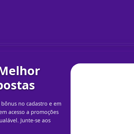
 Melhor
postas
 bônus no cadastro e em
tem acesso a promoções
ualável. Junte-se aos