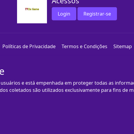
Acessos
Login
Registrar-se
Políticas de Privacidade
Termos e Condições
Sitemap
de
s usuários e está empenhada em proteger todas as informa
os coletados são utilizados exclusivamente para fins de m