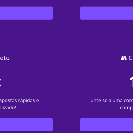
reto
👥 
t
espostas rápidas e
Junte-se a uma com
lizado!
compa
e