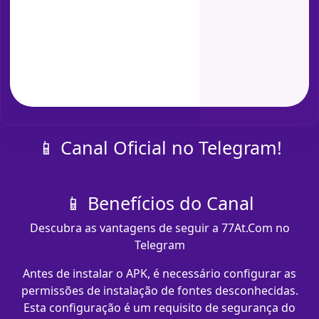
📱 Canal Oficial no Telegram!
📱 Benefícios do Canal
Descubra as vantagens de seguir a 77At.Com no
Telegram
Antes de instalar o APK, é necessário configurar as
permissões de instalação de fontes desconhecidas.
Esta configuração é um requisito de segurança do