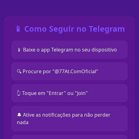
📱 Como Seguir no Telegram
📱 Baixe o app Telegram no seu dispositivo
🔍 Procure por "@77At.ComOficial"
👆 Toque em "Entrar" ou "Join"
🔔 Ative as notificações para não perder
nada