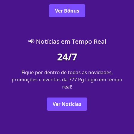
Ver Bônus
📢 Notícias em Tempo Real
24/7
Fique por dentro de todas as novidades,
promoções e eventos da 777 Pg Login em tempo
real!
Ver Notícias