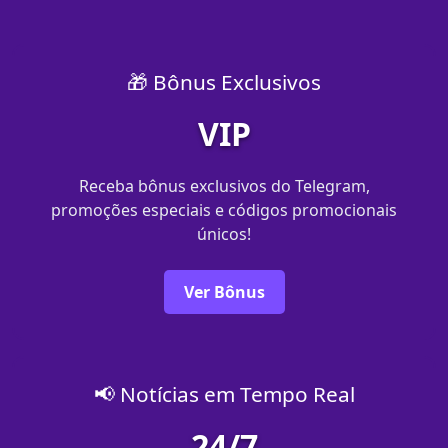
🎁 Bônus Exclusivos
VIP
Receba bônus exclusivos do Telegram,
promoções especiais e códigos promocionais
únicos!
Ver Bônus
📢 Notícias em Tempo Real
24/7