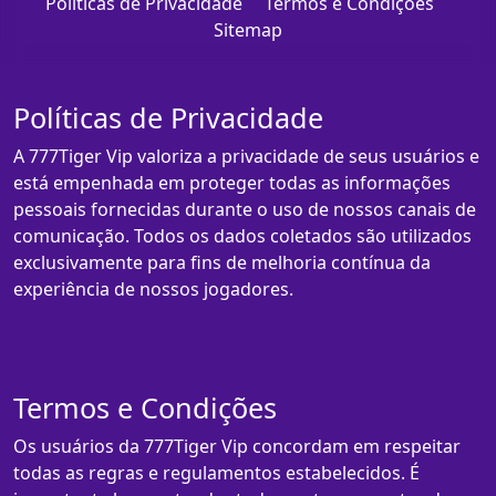
Políticas de Privacidade
Termos e Condições
Sitemap
Políticas de Privacidade
A 777Tiger Vip valoriza a privacidade de seus usuários e
está empenhada em proteger todas as informações
pessoais fornecidas durante o uso de nossos canais de
comunicação. Todos os dados coletados são utilizados
exclusivamente para fins de melhoria contínua da
experiência de nossos jogadores.
Termos e Condições
Os usuários da 777Tiger Vip concordam em respeitar
todas as regras e regulamentos estabelecidos. É