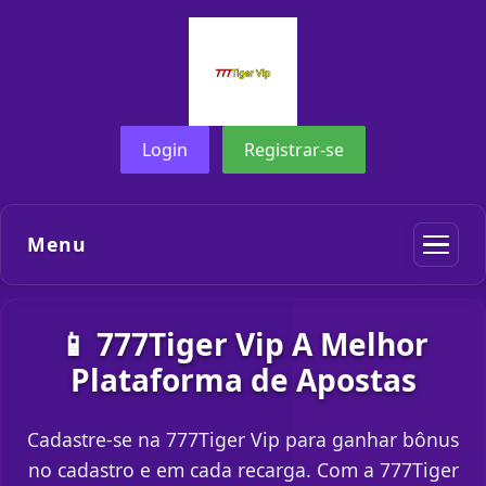
Login
Registrar-se
Menu
📱 777Tiger Vip A Melhor
Plataforma de Apostas
Cadastre-se na 777Tiger Vip para ganhar bônus
no cadastro e em cada recarga. Com a 777Tiger