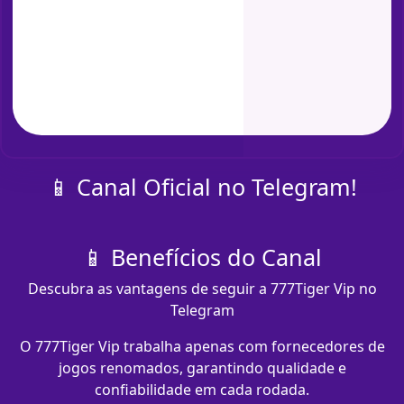
📱 Canal Oficial no Telegram!
📱 Benefícios do Canal
Descubra as vantagens de seguir a 777Tiger Vip no
Telegram
O 777Tiger Vip trabalha apenas com fornecedores de
jogos renomados, garantindo qualidade e
confiabilidade em cada rodada.