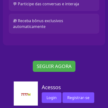
💬 Participe das conversas e interaja
🎁 Receba bônus exclusivos
automaticamente
SEGUIR AGORA
Acessos
Login
Registrar-se