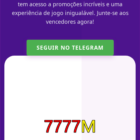
tem acesso a promoções incríveis e uma
experiência de jogo inigualável. Junte-se aos
vencedores agora!
SEGUIR NO TELEGRAM