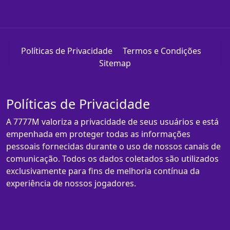
Políticas de Privacidade
Termos e Condições
Sitemap
Políticas de Privacidade
A 7777M valoriza a privacidade de seus usuários e está
empenhada em proteger todas as informações
pessoais fornecidas durante o uso de nossos canais de
comunicação. Todos os dados coletados são utilizados
exclusivamente para fins de melhoria contínua da
experiência de nossos jogadores.