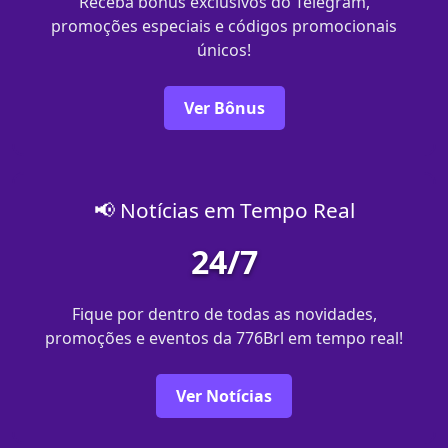
Receba bônus exclusivos do Telegram,
promoções especiais e códigos promocionais
únicos!
Ver Bônus
📢 Notícias em Tempo Real
24/7
Fique por dentro de todas as novidades,
promoções e eventos da 776Brl em tempo real!
Ver Notícias