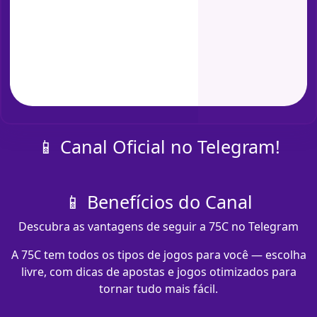
📱 Canal Oficial no Telegram!
📱 Benefícios do Canal
Descubra as vantagens de seguir a 75C no Telegram
A 75C tem todos os tipos de jogos para você — escolha
livre, com dicas de apostas e jogos otimizados para
tornar tudo mais fácil.