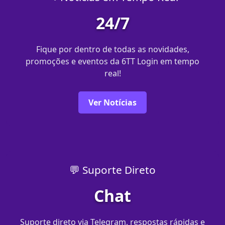
24/7
Fique por dentro de todas as novidades,
promoções e eventos da 6TT Login em tempo
real!
Ver Notícias
💬 Suporte Direto
Chat
Suporte direto via Telegram, respostas rápidas e