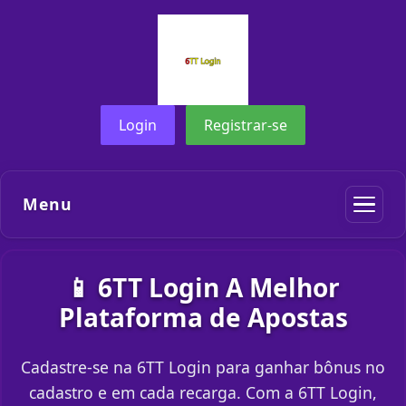
Login
Registrar-se
Menu
📱 6TT Login A Melhor
Plataforma de Apostas
Cadastre-se na 6TT Login para ganhar bônus no
cadastro e em cada recarga. Com a 6TT Login,