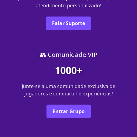
atendimento personalizado!
Falar Suporte
👥 Comunidade VIP
1000+
Junte-se a uma comunidade exclusiva de
jogadores e compartilhe experiências!
Entrar Grupo