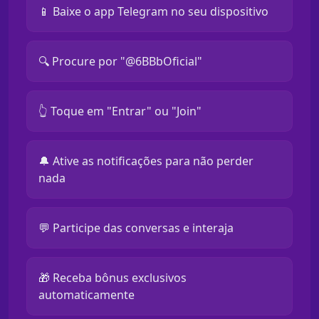
📱 Baixe o app Telegram no seu dispositivo
🔍 Procure por "@6BBbOficial"
👆 Toque em "Entrar" ou "Join"
🔔 Ative as notificações para não perder
nada
💬 Participe das conversas e interaja
🎁 Receba bônus exclusivos
automaticamente