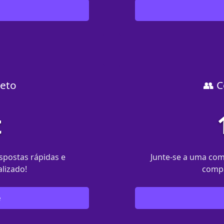
reto
👥 
t
espostas rápidas e
Junte-se a uma com
lizado!
compa
e