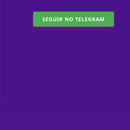
SEGUIR NO TELEGRAM