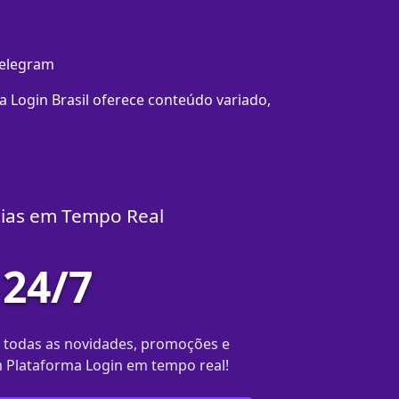
Telegram
Login Brasil oferece conteúdo variado,
cias em Tempo Real
24/7
e todas as novidades, promoções e
 Plataforma Login em tempo real!