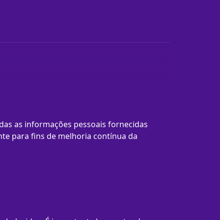
das as informações pessoais fornecidas
te para fins de melhoria contínua da