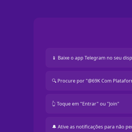
📱 Baixe o app Telegram no seu disp
🔍 Procure por "@69K Com Platafor
👆 Toque em "Entrar" ou "Join"
🔔 Ative as notificações para não p