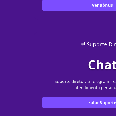
Ver Bônus
💬 Suporte Di
Cha
Suporte direto via Telegram, r
atendimento persona
Falar Suport