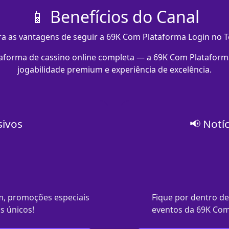
📱 Benefícios do Canal
a as vantagens de seguir a 69K Com Plataforma Login no 
aforma de cassino online completa — a 69K Com Plataforma 
jogabilidade premium e experiência de excelência.
sivos
📢 Notí
m, promoções especiais
Fique por dentro d
s únicos!
eventos da 69K Com