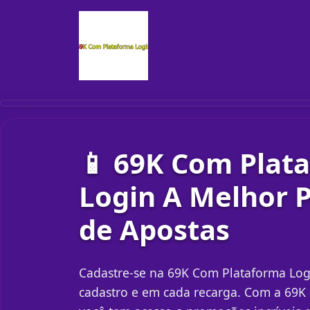
📱 69K Com Plat
Login A Melhor 
de Apostas
Cadastre-se na 69K Com Plataforma Lo
cadastro e em cada recarga. Com a 69K