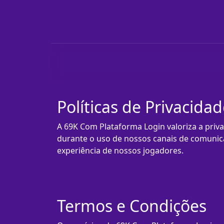
Políticas de Privacida
A 69K Com Plataforma Login valoriza a pri
durante o uso de nossos canais de comunica
experiência de nossos jogadores.
Termos e Condições