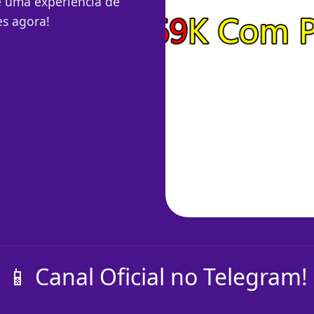
e uma experiência de
es agora!
📱 Canal Oficial no Telegram!