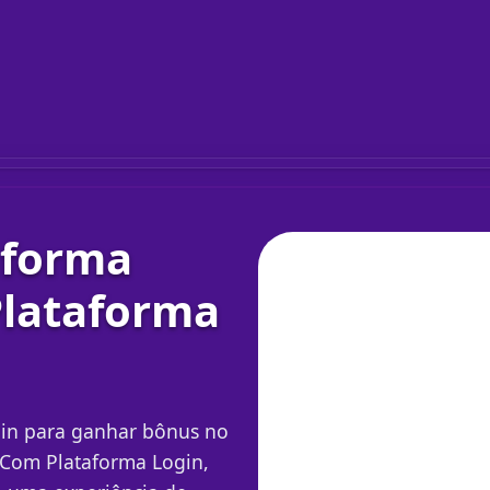
aforma
Plataforma
gin para ganhar bônus no
 Com Plataforma Login,