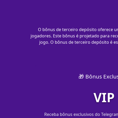
O bônus de terceiro depósito oferece
jogadores. Este bônus é projetado para rec
jogo. O bônus de terceiro depósito é e
🎁 Bônus Exclu
VIP
Receba bônus exclusivos do Telegra