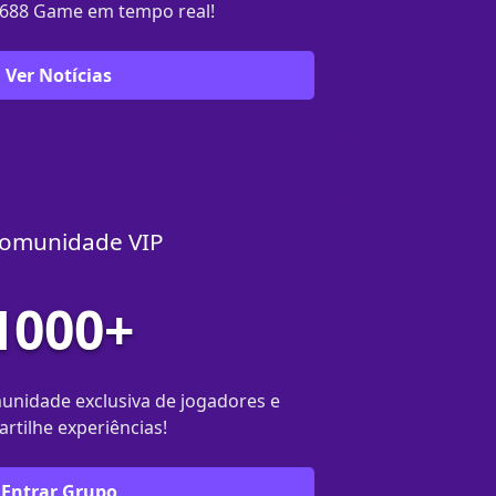
 688 Game em tempo real!
Ver Notícias
Comunidade VIP
1000+
unidade exclusiva de jogadores e
rtilhe experiências!
Entrar Grupo