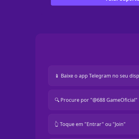
📱 Baixe o app Telegram no seu disp
🔍 Procure por "@688 GameOficial"
👆 Toque em "Entrar" ou "Join"