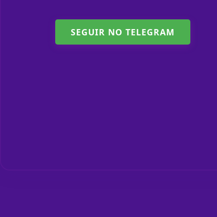
SEGUIR NO TELEGRAM