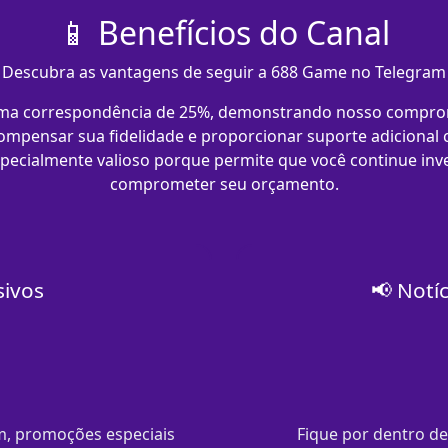
📱 Benefícios do Canal
Descubra as vantagens de seguir a 688 Game no Telegram
 uma correspondência de 25%, demonstrando nosso comprom
ompensar sua fidelidade e proporcionar suporte adicional
specialmente valioso porque permite que você continue in
comprometer seu orçamento.
sivos
📢 Notí
m, promoções especiais
Fique por dentro d