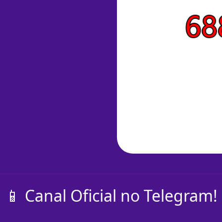
📱 Canal Oficial no Telegram!