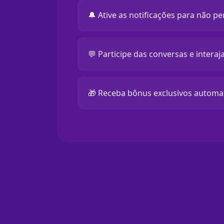
🔔 Ative as notificações para não p
💬 Participe das conversas e interaj
🎁 Receba bônus exclusivos autom