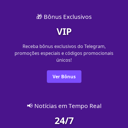
🎁 Bônus Exclusivos
VIP
Receba bônus exclusivos do Telegram,
promoções especiais e códigos promocionais
únicos!
Ver Bônus
📢 Notícias em Tempo Real
24/7