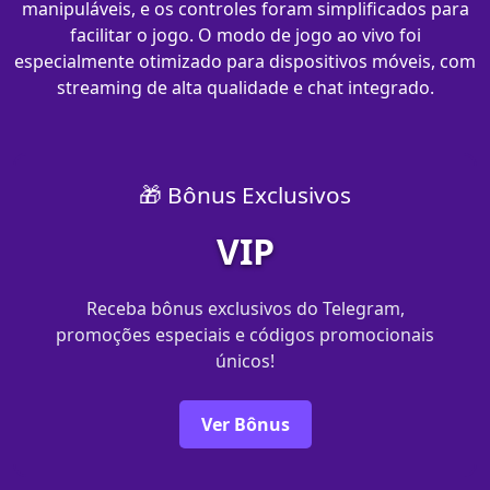
manipuláveis, e os controles foram simplificados para
facilitar o jogo. O modo de jogo ao vivo foi
especialmente otimizado para dispositivos móveis, com
streaming de alta qualidade e chat integrado.
🎁 Bônus Exclusivos
VIP
Receba bônus exclusivos do Telegram,
promoções especiais e códigos promocionais
únicos!
Ver Bônus