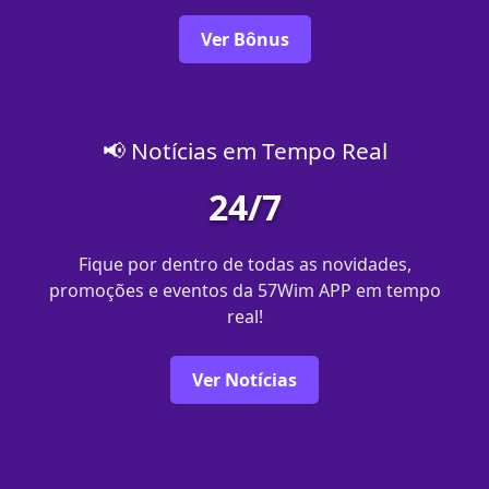
Ver Bônus
📢 Notícias em Tempo Real
24/7
Fique por dentro de todas as novidades,
promoções e eventos da 57Wim APP em tempo
real!
Ver Notícias