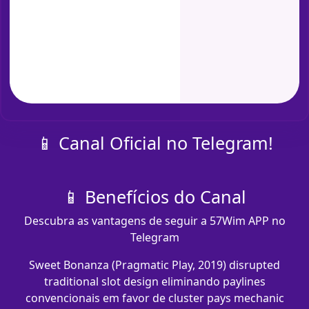
📱 Canal Oficial no Telegram!
📱 Benefícios do Canal
Descubra as vantagens de seguir a 57Wim APP no
Telegram
Sweet Bonanza (Pragmatic Play, 2019) disrupted
traditional slot design eliminando paylines
convencionais em favor de cluster pays mechanic