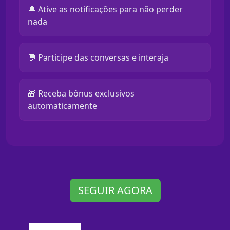
🔔 Ative as notificações para não perder
nada
💬 Participe das conversas e interaja
🎁 Receba bônus exclusivos
automaticamente
SEGUIR AGORA