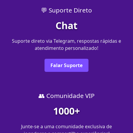
💬 Suporte Direto
Chat
Suporte direto via Telegram, respostas rápidas e
atendimento personalizado!
Falar Suporte
👥 Comunidade VIP
1000+
Junte-se a uma comunidade exclusiva de