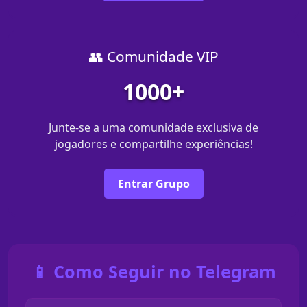
👥 Comunidade VIP
1000+
Junte-se a uma comunidade exclusiva de
jogadores e compartilhe experiências!
Entrar Grupo
📱 Como Seguir no Telegram