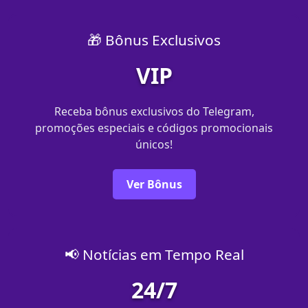
🎁 Bônus Exclusivos
VIP
Receba bônus exclusivos do Telegram,
promoções especiais e códigos promocionais
únicos!
Ver Bônus
📢 Notícias em Tempo Real
24/7