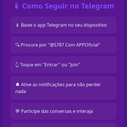
📱 Como Seguir no Telegram
📱 Baixe o app Telegram no seu dispositivo
🔍 Procure por "@5787 Com APPOficial"
👆 Toque em "Entrar" ou "Join"
🔔 Ative as notificações para não perder
nada
💬 Participe das conversas e interaja