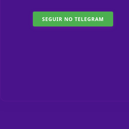
SEGUIR NO TELEGRAM