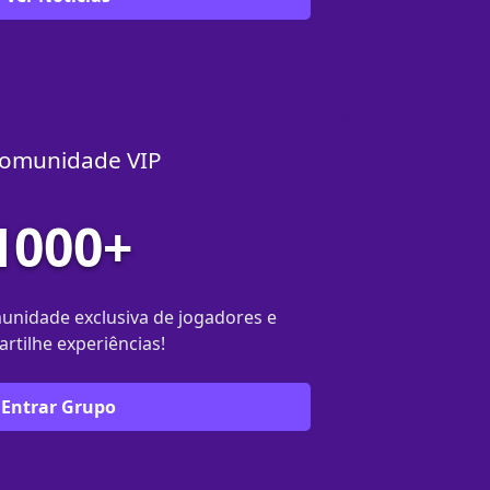
Comunidade VIP
1000+
unidade exclusiva de jogadores e
rtilhe experiências!
Entrar Grupo