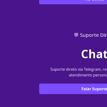
💬 Suporte Di
Cha
Suporte direto via Telegram, r
atendimento persona
Falar Suport