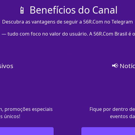
📱 Benefícios do Canal
Descubra as vantagens de seguir a 56R.Com no Telegram
— tudo com foco no valor do usuário. A 56R.Com Brasil é o s
sivos
📢 Notí
m, promoções especiais
Fique por dentro d
s únicos!
eventos da