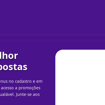
lhor
postas
ônus no cadastro e em
m acesso a promoções
ualável. Junte-se aos