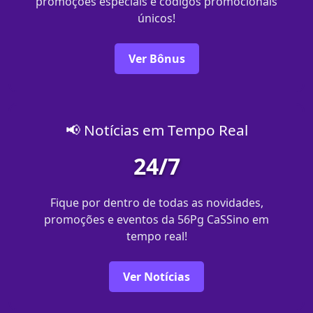
promoções especiais e códigos promocionais
únicos!
Ver Bônus
📢 Notícias em Tempo Real
24/7
Fique por dentro de todas as novidades,
promoções e eventos da 56Pg CaSSino em
tempo real!
Ver Notícias