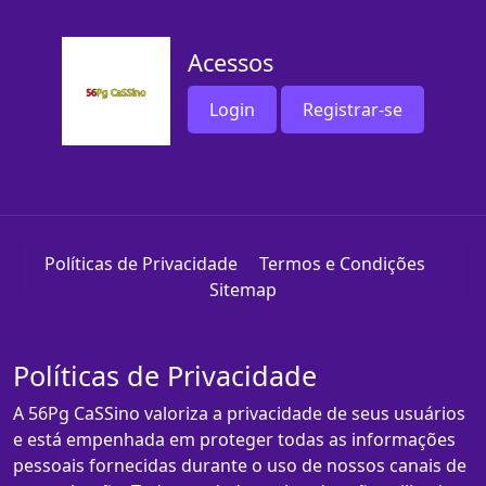
Acessos
Login
Registrar-se
Políticas de Privacidade
Termos e Condições
Sitemap
Políticas de Privacidade
A 56Pg CaSSino valoriza a privacidade de seus usuários
e está empenhada em proteger todas as informações
pessoais fornecidas durante o uso de nossos canais de