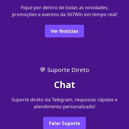
Fique por dentro de todas as novidades,
promoções e eventos da 567Win em tempo real!
Ver Notícias
💬 Suporte Direto
Chat
Suporte direto via Telegram, respostas rápidas e
atendimento personalizado!
Falar Suporte