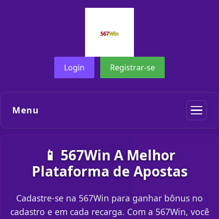
Login
Registrar-se
Menu
📱 567Win A Melhor
Plataforma de Apostas
Cadastre-se na 567Win para ganhar bônus no
cadastro e em cada recarga. Com a 567Win, você