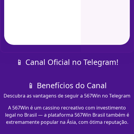
📱 Canal Oficial no Telegram!
📱 Benefícios do Canal
Descubra as vantagens de seguir a 567Win no Telegram
A 567Win é um cassino recreativo com investimento
legal no Brasil — a plataforma 567Win Brasil também é
extremamente popular na Ásia, com ótima reputação.