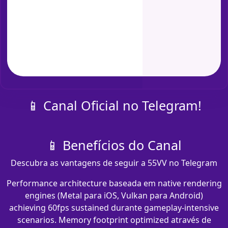
📱 Canal Oficial no Telegram!
📱 Benefícios do Canal
Descubra as vantagens de seguir a 55VV no Telegram
Performance architecture baseada em native rendering
engines (Metal para iOS, Vulkan para Android)
achieving 60fps sustained durante gameplay-intensive
scenarios. Memory footprint optimized através de