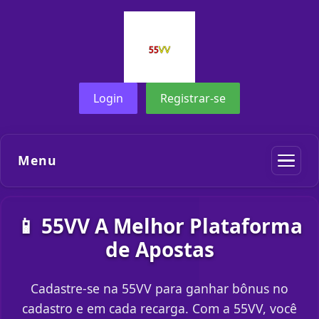
Login
Registrar-se
Menu
📱 55VV A Melhor Plataforma
de Apostas
Cadastre-se na 55VV para ganhar bônus no
cadastro e em cada recarga. Com a 55VV, você