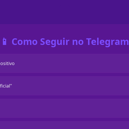
📱 Como Seguir no Telegram
ositivo
icial"