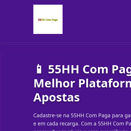
📱 55HH Com Pa
Melhor Platafor
Apostas
Cadastre-se na 55HH Com Paga para ga
e em cada recarga. Com a 55HH Com Pa