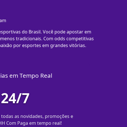
ram
sportivas do Brasil. Você pode apostar em
s menos tradicionais. Com odds competitivas
aixão por esportes em grandes vitórias.
cias em Tempo Real
24/7
e todas as novidades, promoções e
HH Com Paga em tempo real!