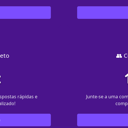
reto
👥 
t
espostas rápidas e
Junte-se a uma com
lizado!
compa
e