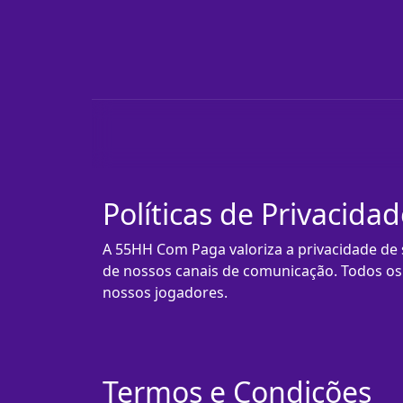
Políticas de Privacida
A 55HH Com Paga valoriza a privacidade de
de nossos canais de comunicação. Todos os 
nossos jogadores.
Termos e Condições