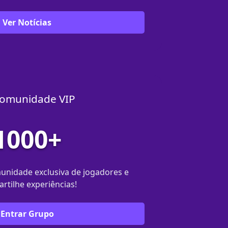
Ver Notícias
Comunidade VIP
1000+
unidade exclusiva de jogadores e
rtilhe experiências!
Entrar Grupo