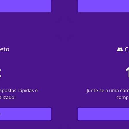
reto
👥 
t
espostas rápidas e
Junte-se a uma com
lizado!
compa
e