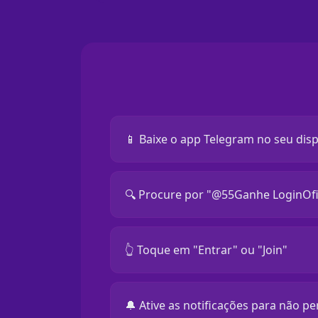
📱 Baixe o app Telegram no seu disp
🔍 Procure por "@55Ganhe LoginOfi
👆 Toque em "Entrar" ou "Join"
🔔 Ative as notificações para não p