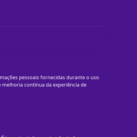
rmações pessoais fornecidas durante o uso
e melhoria contínua da experiência de