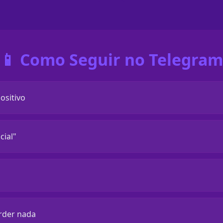
📱 Como Seguir no Telegram
ositivo
cial"
erder nada