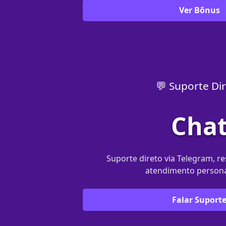
Ver Bônus
💬 Suporte Di
Cha
Suporte direto via Telegram, r
atendimento persona
Falar Suport