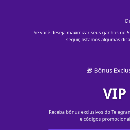
De
Se você deseja maximizar seus ganhos no 5
seguir, listamos algumas dic
🎁 Bônus Exclu
VIP
Receba bônus exclusivos do Telegra
e códigos promocionai