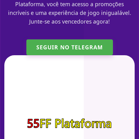
Plataforma, você tem acesso a promoções
incríveis e uma experiência de jogo inigualável.
Junte-se aos vencedores agora!
SEGUIR NO TELEGRAM