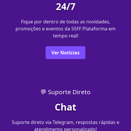
24/7
Fique por dentro de todas as novidades,
promoções e eventos da 55FF Plataforma em
tempo real!
Ver Notícias
💬 Suporte Direto
Chat
Suporte direto via Telegram, respostas rápidas e
atendimento personalizado!