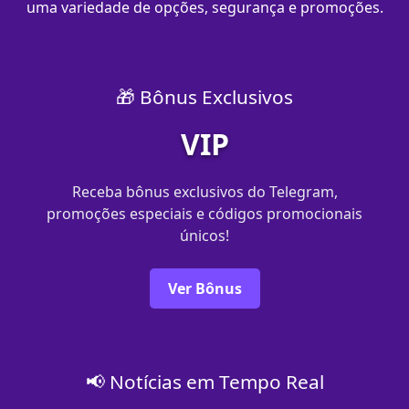
uma variedade de opções, segurança e promoções.
🎁 Bônus Exclusivos
VIP
Receba bônus exclusivos do Telegram,
promoções especiais e códigos promocionais
únicos!
Ver Bônus
📢 Notícias em Tempo Real