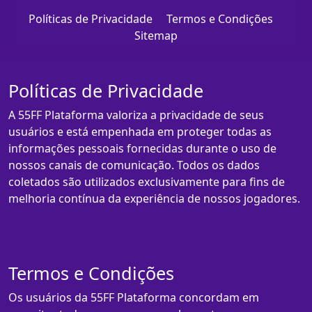
Políticas de Privacidade
Termos e Condições
Sitemap
Políticas de Privacidade
A 55FF Plataforma valoriza a privacidade de seus
usuários e está empenhada em proteger todas as
informações pessoais fornecidas durante o uso de
nossos canais de comunicação. Todos os dados
coletados são utilizados exclusivamente para fins de
melhoria contínua da experiência de nossos jogadores.
Termos e Condições
Os usuários da 55FF Plataforma concordam em