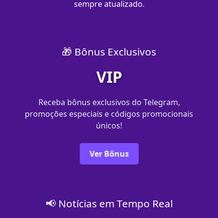
sempre atualizado.
🎁 Bônus Exclusivos
VIP
Receba bônus exclusivos do Telegram,
promoções especiais e códigos promocionais
únicos!
Ver Bônus
📢 Notícias em Tempo Real