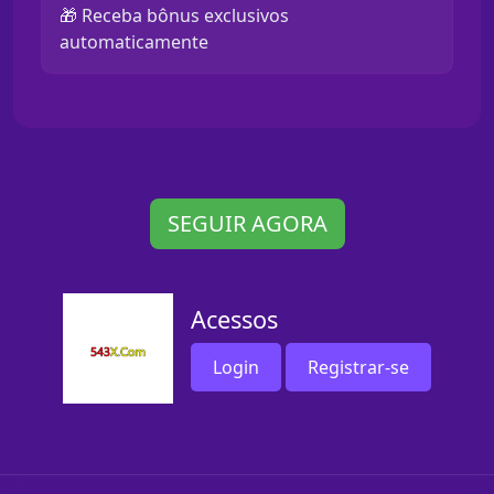
🎁 Receba bônus exclusivos
automaticamente
SEGUIR AGORA
Acessos
Login
Registrar-se