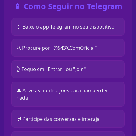
📱 Como Seguir no Telegram
📱 Baixe o app Telegram no seu dispositivo
🔍 Procure por "@543X.ComOficial"
👆 Toque em "Entrar" ou "Join"
🔔 Ative as notificações para não perder
nada
💬 Participe das conversas e interaja