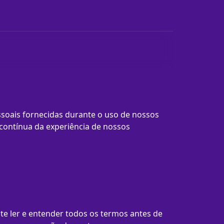
ssoais fornecidas durante o uso de nossos
 contínua da experiência de nossos
te ler e entender todos os termos antes de