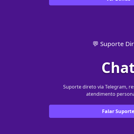
💬 Suporte Di
Cha
Suporte direto via Telegram, r
atendimento persona
Falar Suport