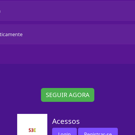
a
aticamente
SEGUIR AGORA
Acessos
Login
Registrar-se