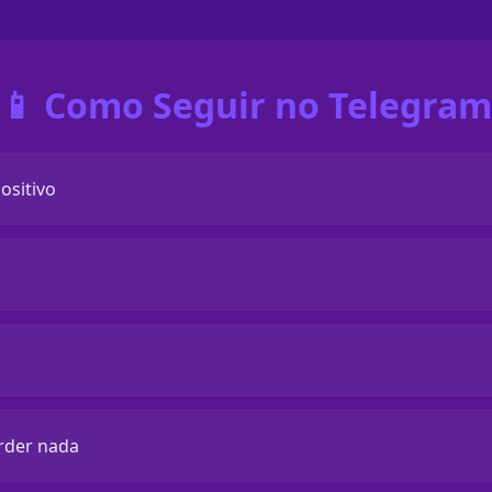
📱 Como Seguir no Telegram
ositivo
erder nada