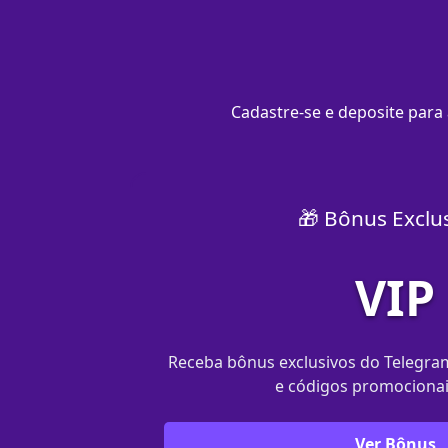
Cadastre-se e deposite para 
🎁 Bônus Exclu
VIP
Receba bônus exclusivos do Telegra
e códigos promocionai
Ver Bônus