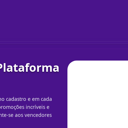
Plataforma
no cadastro e em cada
promoções incríveis e
unte-se aos vencedores