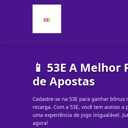
📱 53E A Melhor 
de Apostas
Cadastre-se na 53E para ganhar bônus 
recarga. Com a 53E, você tem acesso a 
uma experiência de jogo inigualável. J
agora!