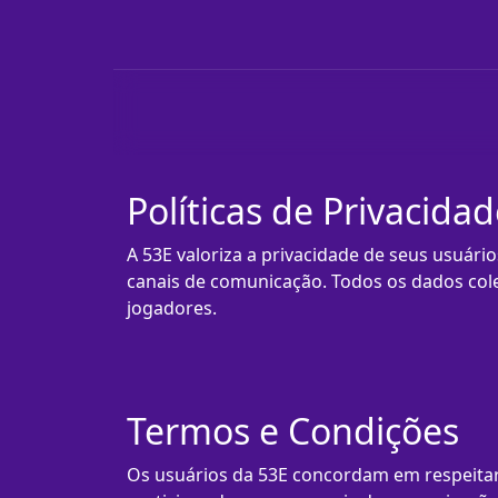
Políticas de Privacida
A 53E valoriza a privacidade de seus usuár
canais de comunicação. Todos os dados cole
jogadores.
Termos e Condições
Os usuários da 53E concordam em respeitar 