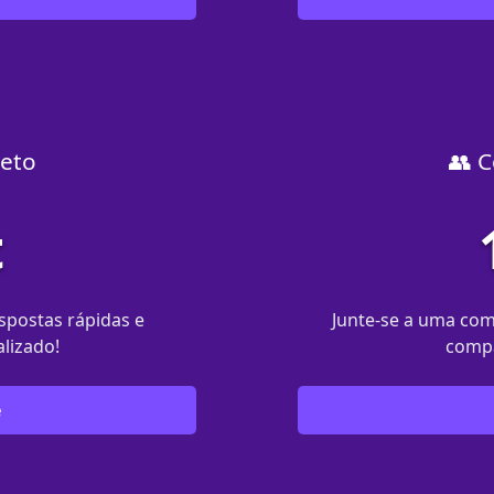
reto
👥 
t
espostas rápidas e
Junte-se a uma com
lizado!
compa
e