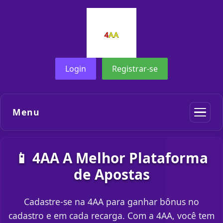
Login
Registrar-se
Menu
📱 4AA A Melhor Plataforma
de Apostas
Cadastre-se na 4AA para ganhar bônus no
cadastro e em cada recarga. Com a 4AA, você tem