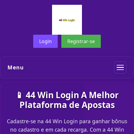
Login
Registrar-se
Menu
📱 44 Win Login A Melhor
Plataforma de Apostas
Cadastre-se na 44 Win Login para ganhar bônus
no cadastro e em cada recarga. Com a 44 Win