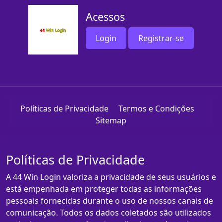
Acessos
Login
Registrar-se
Políticas de Privacidade
Termos e Condições
Sitemap
Políticas de Privacidade
A 44 Win Login valoriza a privacidade de seus usuários e
está empenhada em proteger todas as informações
pessoais fornecidas durante o uso de nossos canais de
comunicação. Todos os dados coletados são utilizados