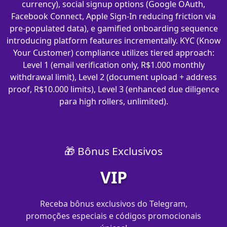
currency), social signup options (Google OAuth,
Facebook Connect, Apple Sign-In reducing friction via
pre-populated data), e gamified onboarding sequence
introducing platform features incrementally. KYC (Know
Your Customer) compliance utilizes tiered approach:
Level 1 (email verification only, R$1.000 monthly
withdrawal limit), Level 2 (document upload + address
proof, R$10.000 limits), Level 3 (enhanced due diligence
para high rollers, unlimited).
🎁 Bônus Exclusivos
VIP
Receba bônus exclusivos do Telegram,
promoções especiais e códigos promocionais