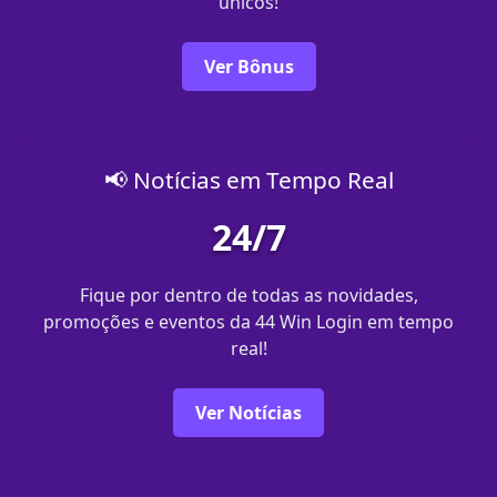
únicos!
Ver Bônus
📢 Notícias em Tempo Real
24/7
Fique por dentro de todas as novidades,
promoções e eventos da 44 Win Login em tempo
real!
Ver Notícias