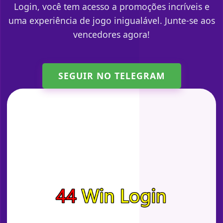
Login, você tem acesso a promoções incríveis e
uma experiência de jogo inigualável. Junte-se aos
vencedores agora!
SEGUIR NO TELEGRAM