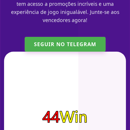
tem acesso a promoções incríveis e uma
experiência de jogo inigualável. Junte-se aos
vencedores agora!
SEGUIR NO TELEGRAM