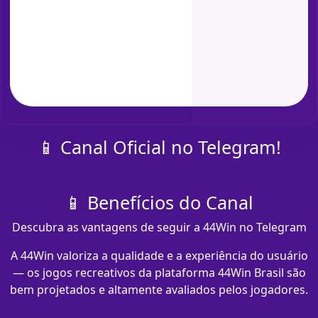
📱 Canal Oficial no Telegram!
📱 Benefícios do Canal
Descubra as vantagens de seguir a 44Win no Telegram
A 44Win valoriza a qualidade e a experiência do usuário
— os jogos recreativos da plataforma 44Win Brasil são
bem projetados e altamente avaliados pelos jogadores.