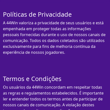
Políticas de Privacidade
A 44Win valoriza a privacidade de seus usuários e está
empenhada em proteger todas as informações
pessoais fornecidas durante o uso de nossos canais de
comunicação. Todos os dados coletados são utilizados
exclusivamente para fins de melhoria contínua da
experiência de nossos jogadores.
Termos e Condições
Os usuários da 44Win concordam em respeitar todas
as regras e regulamentos estabelecidos. É importante
ler e entender todos os termos antes de participar de
nossos canais de comunicação. A violação destes