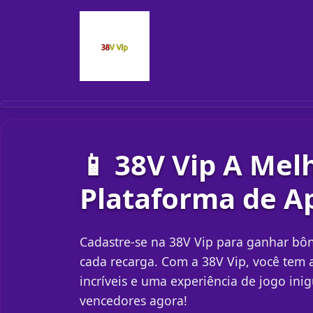
📱 38V Vip A Mel
Plataforma de A
Cadastre-se na 38V Vip para ganhar bô
cada recarga. Com a 38V Vip, você tem
incríveis e uma experiência de jogo inig
vencedores agora!