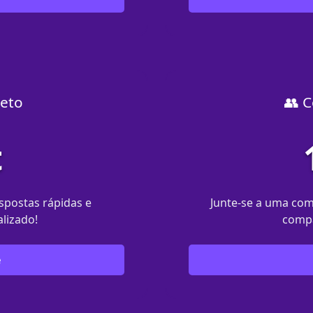
reto
👥 
t
espostas rápidas e
Junte-se a uma com
lizado!
compa
e