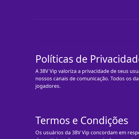
Políticas de Privacida
A 38V Vip valoriza a privacidade de seus u
nossos canais de comunicação. Todos os dad
jogadores.
Termos e Condições
Os usuários da 38V Vip concordam em respei