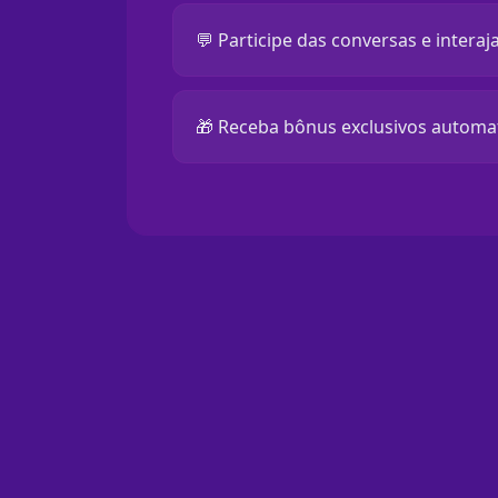
💬 Participe das conversas e interaj
🎁 Receba bônus exclusivos autom