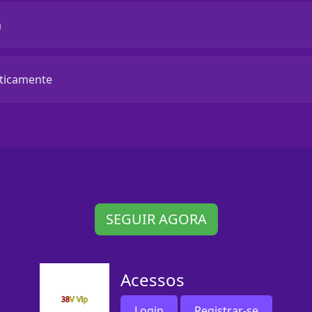
a
aticamente
SEGUIR AGORA
Acessos
Login
Registrar-se