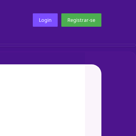
Login
Registrar-se