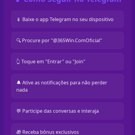
📱 Baixe o app Telegram no seu dispositivo
🔍 Procure por "@365Win.ComOficial"
👆 Toque em "Entrar" ou "Join"
🔔 Ative as notificações para não perder
nada
💬 Participe das conversas e interaja
🎁 Receba bônus exclusivos