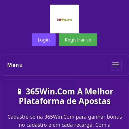
Login
Registrar-se
Menu
📱 365Win.Com A Melhor
Plataforma de Apostas
Cadastre-se na 365Win.Com para ganhar bônus
no cadastro e em cada recarga. Com a