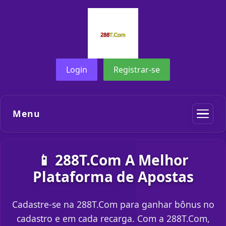
Login
Registrar-se
Menu
📱 288T.Com A Melhor
Plataforma de Apostas
Cadastre-se na 288T.Com para ganhar bônus no
cadastro e em cada recarga. Com a 288T.Com,