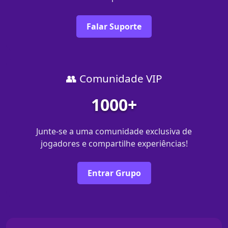
Falar Suporte
👥 Comunidade VIP
1000+
Junte-se a uma comunidade exclusiva de
jogadores e compartilhe experiências!
Entrar Grupo