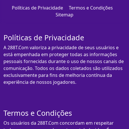
Políticas de Privacidade
Termos e Condições
Sitemap
Políticas de Privacidade
A 288T.Com valoriza a privacidade de seus usuários e
está empenhada em proteger todas as informações
pessoais fornecidas durante o uso de nossos canais de
comunicação. Todos os dados coletados são utilizados
exclusivamente para fins de melhoria contínua da
experiência de nossos jogadores.
Termos e Condições
Os usuários da 288T.Com concordam em respeitar