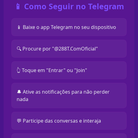
📱 Como Seguir no Telegram
📱 Baixe o app Telegram no seu dispositivo
🔍 Procure por "@288T.ComOficial"
👆 Toque em "Entrar" ou "Join"
🔔 Ative as notificações para não perder
nada
💬 Participe das conversas e interaja