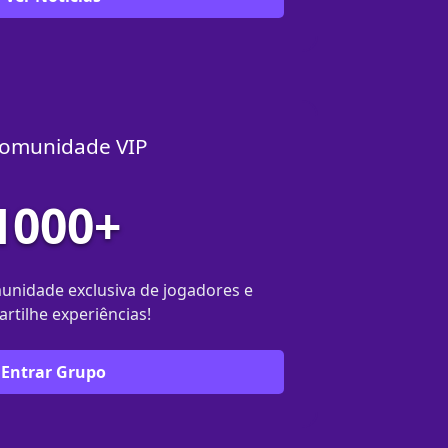
Comunidade VIP
1000+
unidade exclusiva de jogadores e
rtilhe experiências!
Entrar Grupo