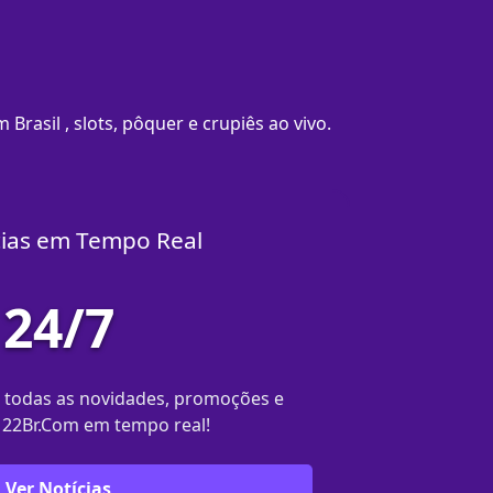
rasil , slots, pôquer e crupiês ao vivo.
cias em Tempo Real
24/7
e todas as novidades, promoções e
 22Br.Com em tempo real!
Ver Notícias