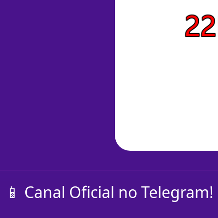
📱 Canal Oficial no Telegram!