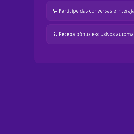
💬 Participe das conversas e interaj
🎁 Receba bônus exclusivos autom