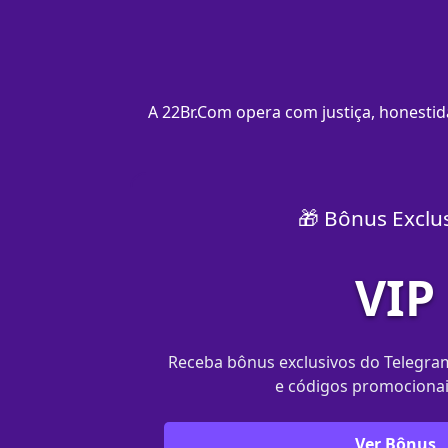
A 22Br.Com opera com justiça, honestida
🎁 Bônus Exclu
VIP
Receba bônus exclusivos do Telegra
e códigos promocionai
Ver Bônus