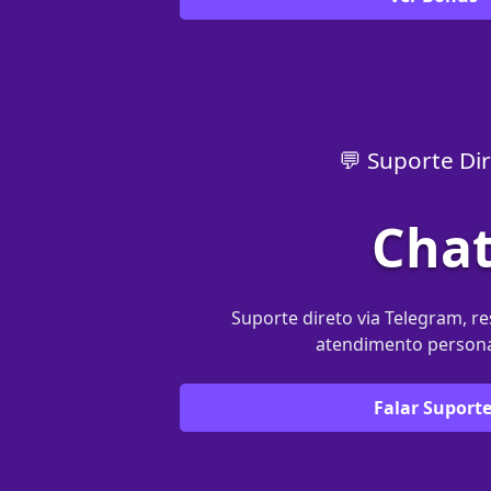
💬 Suporte Di
Cha
Suporte direto via Telegram, r
atendimento persona
Falar Suport