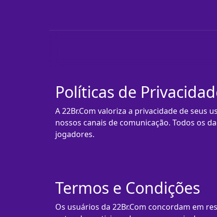
Políticas de Privacida
A 22Br.Com valoriza a privacidade de seus 
nossos canais de comunicação. Todos os dad
jogadores.
Termos e Condições
Os usuários da 22Br.Com concordam em respe