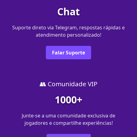
Chat
Suporte direto via Telegram, respostas rápidas e
atendimento personalizado!
Falar Suporte
👥 Comunidade VIP
1000+
Junte-se a uma comunidade exclusiva de
jogadores e compartilhe experiências!