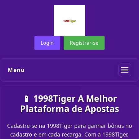
Login
Registrar-se
Menu
📱 1998Tiger A Melhor
Plataforma de Apostas
Cadastre-se na 1998Tiger para ganhar bônus no
cadastro e em cada recarga. Com a 1998Tiger,