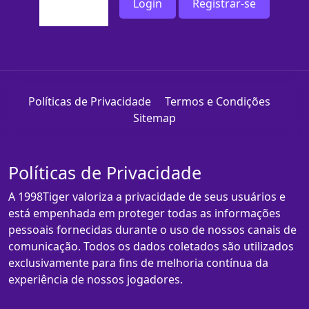
Login
Registrar-se
Políticas de Privacidade
Termos e Condições
Sitemap
Políticas de Privacidade
A 1998Tiger valoriza a privacidade de seus usuários e
está empenhada em proteger todas as informações
pessoais fornecidas durante o uso de nossos canais de
comunicação. Todos os dados coletados são utilizados
exclusivamente para fins de melhoria contínua da
experiência de nossos jogadores.