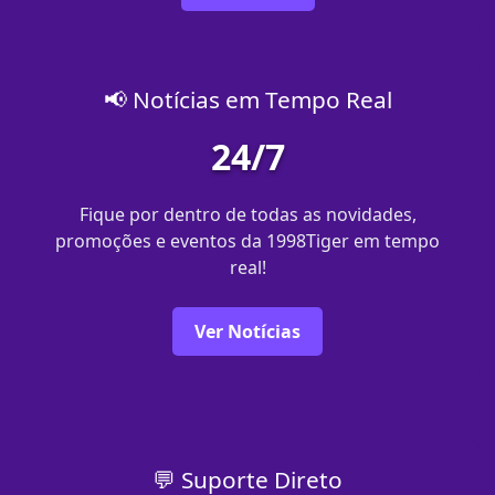
📢 Notícias em Tempo Real
24/7
Fique por dentro de todas as novidades,
promoções e eventos da 1998Tiger em tempo
real!
Ver Notícias
💬 Suporte Direto