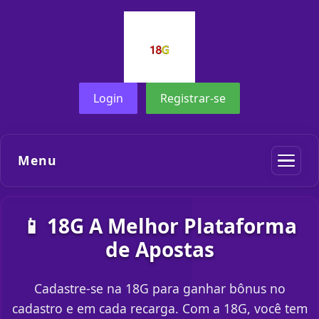
Login
Registrar-se
Menu
📱 18G A Melhor Plataforma
de Apostas
Cadastre-se na 18G para ganhar bônus no
cadastro e em cada recarga. Com a 18G, você tem