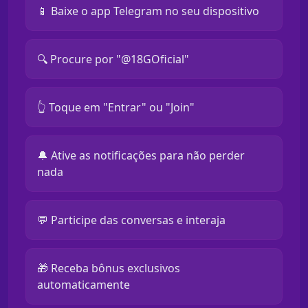
📱 Baixe o app Telegram no seu dispositivo
🔍 Procure por "@18GOficial"
👆 Toque em "Entrar" ou "Join"
🔔 Ative as notificações para não perder
nada
💬 Participe das conversas e interaja
🎁 Receba bônus exclusivos
automaticamente