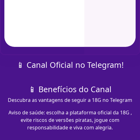
📱 Canal Oficial no Telegram!
📱 Benefícios do Canal
Descubra as vantagens de seguir a 18G no Telegram
Aviso de saúde: escolha a plataforma oficial da 18G ,
evite riscos de versões piratas, jogue com
responsabilidade e viva com alegria.