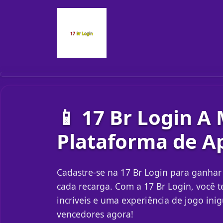
📱 17 Br Login A
Plataforma de A
Cadastre-se na 17 Br Login para ganha
cada recarga. Com a 17 Br Login, você
incríveis e uma experiência de jogo inig
vencedores agora!