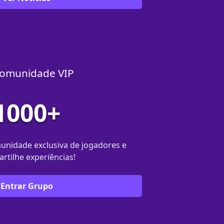
Comunidade VIP
1000+
unidade exclusiva de jogadores e
rtilhe experiências!
Entrar Grupo