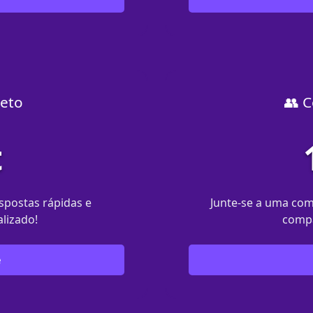
reto
👥 
t
espostas rápidas e
Junte-se a uma com
lizado!
compa
e