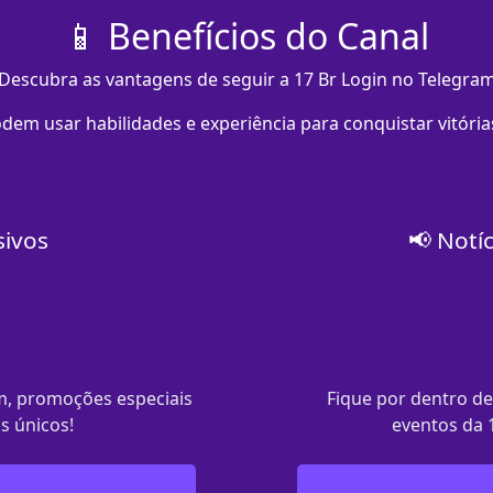
📱 Benefícios do Canal
Descubra as vantagens de seguir a 17 Br Login no Telegra
dem usar habilidades e experiência para conquistar vitórias 
sivos
📢 Notí
m, promoções especiais
Fique por dentro d
s únicos!
eventos da 