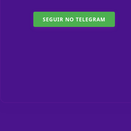
SEGUIR NO TELEGRAM