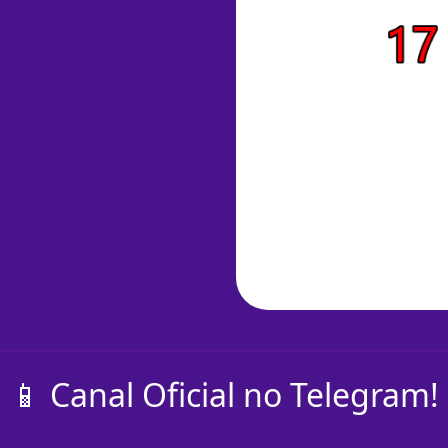
📱 Canal Oficial no Telegram!