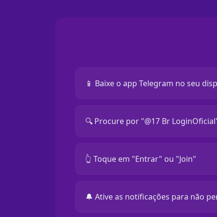
📱 Baixe o app Telegram no seu disp
🔍 Procure por "@17 Br LoginOficial
👆 Toque em "Entrar" ou "Join"
🔔 Ative as notificações para não p