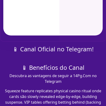
📱 Canal Oficial no Telegram!
📱 Benefícios do Canal
Descubra as vantagens de seguir a 14Pg.Com no
Telegram
Squeeze feature replicates physical casino ritual onde
cards são slowly revealed edge-by-edge, building
suspense. VIP tables offering betting behind (backing