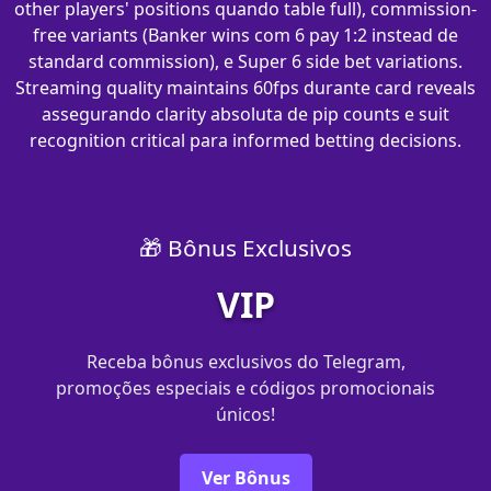
other players' positions quando table full), commission-
free variants (Banker wins com 6 pay 1:2 instead de
standard commission), e Super 6 side bet variations.
Streaming quality maintains 60fps durante card reveals
assegurando clarity absoluta de pip counts e suit
recognition critical para informed betting decisions.
🎁 Bônus Exclusivos
VIP
Receba bônus exclusivos do Telegram,
promoções especiais e códigos promocionais
únicos!
Ver Bônus