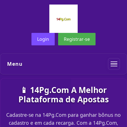
Login
Registrar-se
Menu
📱 14Pg.Com A Melhor
Plataforma de Apostas
Cadastre-se na 14Pg.Com para ganhar bônus no
cadastro e em cada recarga. Com a 14Pg.Com,