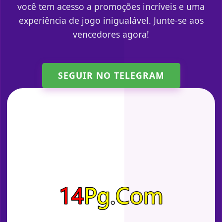
você tem acesso a promoções incríveis e uma
experiência de jogo inigualável. Junte-se aos
vencedores agora!
SEGUIR NO TELEGRAM