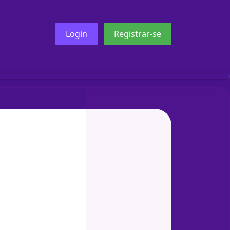
Login
Registrar-se