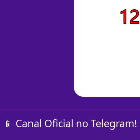
📱 Canal Oficial no Telegram!