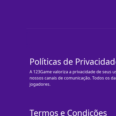
Políticas de Privacida
A 123Game valoriza a privacidade de seus 
nossos canais de comunicação. Todos os dad
jogadores.
Termos e Condições