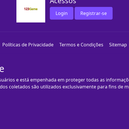
Acessos
Login
Registrar-se
Políticas de Privacidade
Termos e Condições
Sitemap
de
usuários e está empenhada em proteger todas as informaçõ
os coletados são utilizados exclusivamente para fins de m