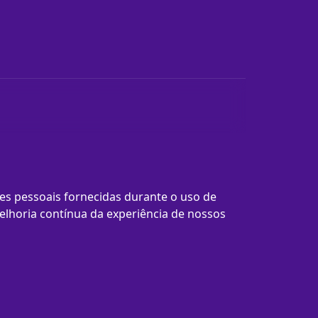
es pessoais fornecidas durante o uso de
elhoria contínua da experiência de nossos