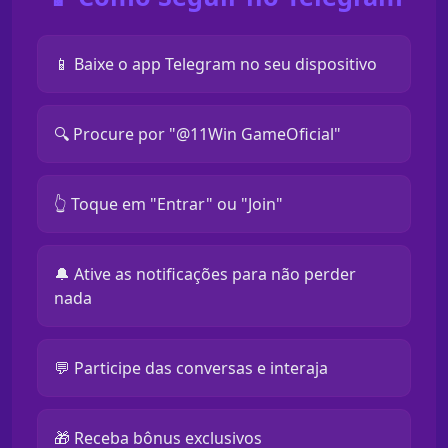
📱 Baixe o app Telegram no seu dispositivo
🔍 Procure por "@11Win GameOficial"
👆 Toque em "Entrar" ou "Join"
🔔 Ative as notificações para não perder
nada
💬 Participe das conversas e interaja
🎁 Receba bônus exclusivos