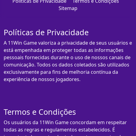
Políticas de Privacidade
Termos e Condições
Sitemap
Políticas de Privacidade
A 11Win Game valoriza a privacidade de seus usuários e
está empenhada em proteger todas as informações
pessoais fornecidas durante o uso de nossos canais de
comunicação. Todos os dados coletados são utilizados
exclusivamente para fins de melhoria contínua da
experiência de nossos jogadores.
Termos e Condições
Os usuários da 11Win Game concordam em respeitar
todas as regras e regulamentos estabelecidos. É