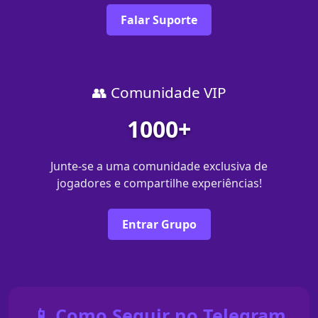
Falar Suporte
👥 Comunidade VIP
1000+
Junte-se a uma comunidade exclusiva de
jogadores e compartilhe experiências!
Entrar Grupo
📱 Como Seguir no Telegram