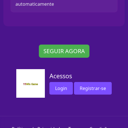
automaticamente
SEGUIR AGORA
Acessos
Login
Registrar-se