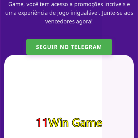
Game, você tem acesso a promoções incríveis e
uma experiência de jogo inigualável. Junte-se aos
vencedores agora!
SEGUIR NO TELEGRAM