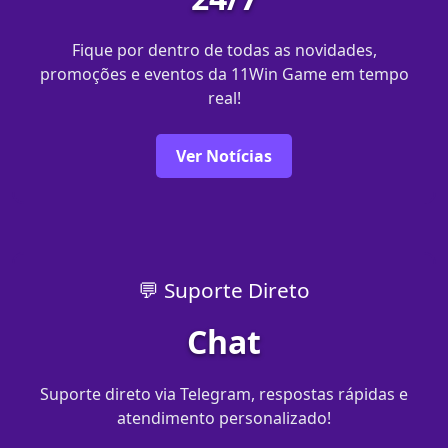
Fique por dentro de todas as novidades,
promoções e eventos da 11Win Game em tempo
real!
Ver Notícias
💬 Suporte Direto
Chat
Suporte direto via Telegram, respostas rápidas e
atendimento personalizado!