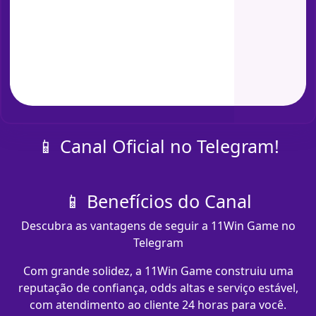
📱 Canal Oficial no Telegram!
📱 Benefícios do Canal
Descubra as vantagens de seguir a 11Win Game no
Telegram
Com grande solidez, a 11Win Game construiu uma
reputação de confiança, odds altas e serviço estável,
com atendimento ao cliente 24 horas para você.