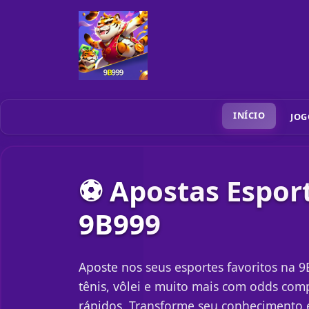
INÍCIO
JOG
⚽ Apostas Esport
9B999
Aposte nos seus esportes favoritos na 9
tênis, vôlei e muito mais com odds com
rápidos. Transforme seu conhecimento e