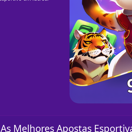
As Melhores Apostas Esportiv