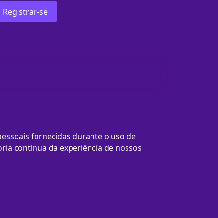
Registrar-se
pessoais fornecidas durante o uso de
oria contínua da experiência de nossos