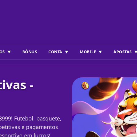
OS
BÔNUS
CONTA
MOBILE
APOSTAS
ivas -
B999! Futebol, basquete,
petitivas e pagamentos
sportivo em lucros!