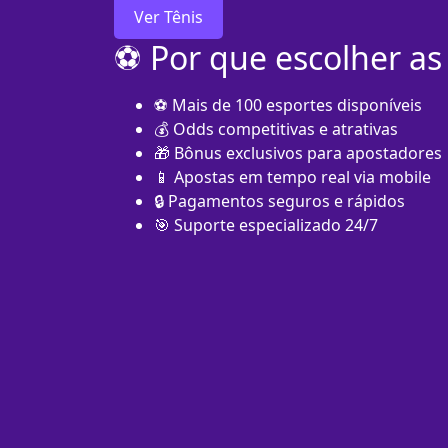
Ver Tênis
⚽ Por que escolher as
⚽ Mais de 100 esportes disponíveis
💰 Odds competitivas e atrativas
🎁 Bônus exclusivos para apostadores
📱 Apostas em tempo real via mobile
🔒 Pagamentos seguros e rápidos
🎯 Suporte especializado 24/7